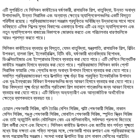
এটি সুপরিচিত যে সিলিকন কার্বাইডের ঘর্ষণকারী, রাসায়নিক শিল্প, ধাতুবিদ্যা, উন্নত অবাধ্য
উপাদানগুলি, উন্নত সিরামিক এবং অন্যান্য ক্ষেত্রে অ্যাপ্লিকেশনগুলির একটি বিস্তৃত
পরিসীমা রয়েছে। প্রক্রিয়াজাতকরণ সরঞ্জাম প্রযুক্তির অবিচ্ছিন্ন উদ্ভাবনের সাথে সাথে
ভবিষ্যতে এসিক শিল্পের সুস্থ বিকাশের একমাত্র উপায় এটি এর নতুন অ্যাপ্লিকেশন এবং
নতুন অ্যাপ্লিকেশন বাজারের বিকাশকে জোরদার করতে এবং পরিচালনার ধারণাগুলিকে
আরও প্রশস্ত করতে পারে।
সিলিকন কার্বাইডের ব্যবহার খুব বিস্তৃত, যেমন ধাতুবিদ্যা, যন্ত্রপাতি, রাসায়নিক শিল্প, বিল্ডিং
উপকরণ, হালকা শিল্প, ইলেকট্রনিক্স, হিটিং বডি, ঘর্ষণকারী ধাতববিদ্যায় বিশোধক,
ডিওক্সিডাইজার এবং ইম্প্রোভার হিসাবে ব্যবহার করা যেতে পারে। এটি মেশিনে সিন্থেটিক
কার্বাইড সরঞ্জাম হিসাবে ব্যবহার করা যেতে পারে। প্রক্রিয়াজাত সিলিকন কার্বন প্লেট
সিরামিক ফায়ারিং শেড প্লেটের জন্য অবাধ্য উপাদান হিসাবে ব্যবহার করা যেতে পারে।
সমাপ্তি প্রক্রিয়াজাতকরণ পরে উত্পাদিত সূক্ষ্ম গুঁড়া উচ্চ প্রযুক্তি ইলেকট্রনিক উপাদান
এবং দূর-ইনফ্রারেড বিকিরণ উপকরণগুলির জন্য আবরণ হিসাবে ব্যবহার করা যেতে পারে।
উচ্চ বিশুদ্ধতা সূক্ষ্ম গুঁড়ো জাতীয় প্রতিরক্ষা শিল্প মহাকাশ পাত্রগুলির জন্য আবরণ হিসাবে
ব্যবহার করা যেতে পারে। এটি বিভিন্ন অভ্যন্তরীণ এবং আন্তর্জাতিক অর্থনৈতিক
ক্ষেত্রে ব্যাপকভাবে ব্যবহৃত হয়।
চোয়াল পেষণকারী সিরিজ, বালি তৈরির মেশিন সিরিজ, পাল্টা পেষণকারী সিরিজ, নাকাল
মেশিন সিরিজ, শঙ্কু পেষণকারী সিরিজ, মোবাইল পেষণকারী সিরিজ, স্পন্দিত স্ক্রিন সিরিজ
এবং তাই অ্যান্টেলি কার্বন মেটালিয়াল কোং এর মালিকানাধীন, সর্বসম্মত প্রশংসা জিতেছে
শিল্প কর্মীরা দেশে এবং বিদেশে। সিলিকন কার্বাইড উত্পাদন এবং জাতীয় মান পর্যন্ত সূক্ষ্মতা
মধ্যে উচ্চ দক্ষতা এবং শক্তি সাশ্রয় সঙ্গে, পেষণকারী পাথর রুপায়ণ এবং প্রক্রিয়াকরণের
জন্য প্রয়োজনীয় সরঞ্জাম। সংস্থা দ্বারা উত্পাদিত উচ্চ চাপ নাকাল মেশিনের গ্রাইন্ডিং