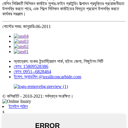
মেশিন সিরিজটি সিলিকন কার্বাইড সুপার-ফাইন গ্রাইন্ডিং উত্পাদন প্রযুক্তির প্রয়োজনীয়তা
উপলব্ধি করতে পারে, এবং শিল্পে সিলিকন কার্বাইডের বিস্তৃত প্রয়োগ উপলব্ধি করতে
কার্যকর সরঞ্জাম।
পোস্টের সময়: জানুয়ারি-06-2011
অ্যাড্রেস: হংকগু ইন্ডাস্ট্রিয়াল পার্ক, হুইনং জেলা, শিজুইশন সিটি
ফোন: 15809528386
ফোন: 0951--6828464
ইমেল: অ্যাডমিন @nxsiliconcarbide.com
© কপিরাইট - 2010-2021: সর্বস্বত্ব সংরক্ষিত।
ইমেইল পাঠান
x